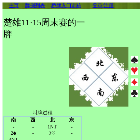
主页
牌例列表
桥牌入门讲稿
登录/注册
楚雄11·15周末赛的一
牌
叫牌过程
南
西
北
东
-
-
1NT
-
2♣
-
-
2♡
3NT
=