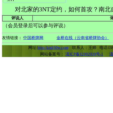
对北家的3NT定约，如何首攻？南北
评说人
（会员登录后可以参与评说）
友情链接：
中国桥牌网
金桥在线（云南省桥牌协会）
网址:
http://km100w.com
联系人：王师 电话:l388
网站备案号：
滇ICP备12002939号-1
滇