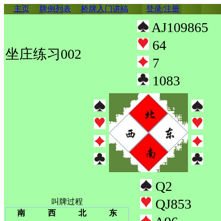
主页
牌例列表
桥牌入门讲稿
登录/注册
AJ109865
64
坐庄练习002
7
1083
Q2
QJ853
叫牌过程
南
西
北
东