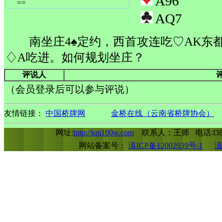
A96
==
AQ7
南坐庄4♠定约，西首攻连吃♡AK东
♢A吃进。如何规划坐庄？
评说人
（会员登录后可以参与评说）
友情链接：
中国桥牌网
金桥在线（云南省桥牌协会）
网址:
http://km100w.com
联系人：王师 电话:l388
网站备案号：
滇ICP备12002939号-1
滇