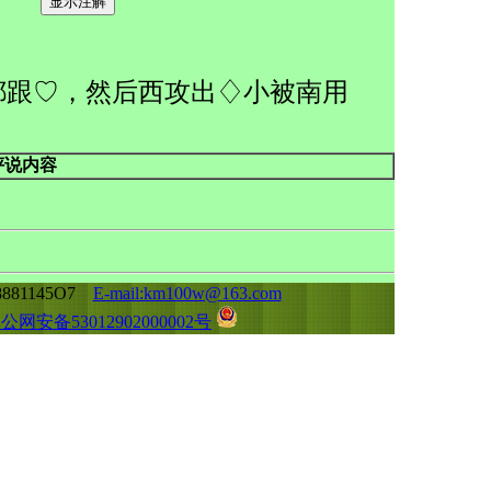
都跟♡，然后西攻出♢小被南用
评说内容
81145O7
E-mail:km100w@163.com
公网安备53012902000002号