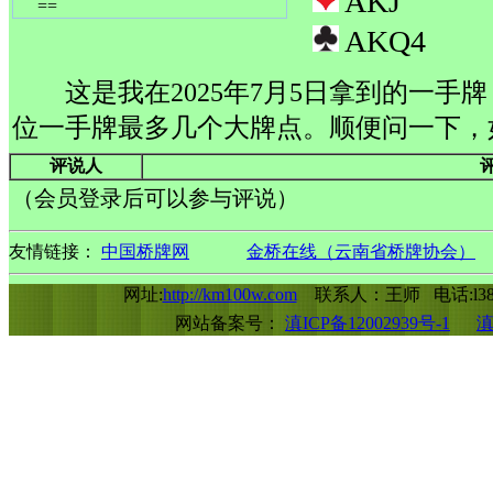
AKJ
==
AKQ4
这是我在2025年7月5日拿到的一手
位一手牌最多几个大牌点。顺便问一下，
评说人
（会员登录后可以参与评说）
友情链接：
中国桥牌网
金桥在线（云南省桥牌协会）
网址:
http://km100w.com
联系人：王师 电话:l388
网站备案号：
滇ICP备12002939号-1
滇