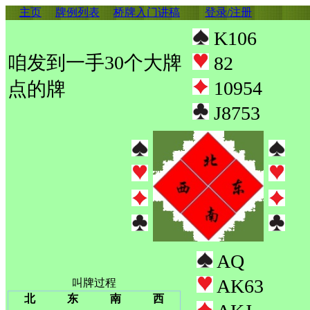
主页
牌例列表
桥牌入门讲稿
登录/注册
K106
咱发到一手30个大牌
82
10954
点的牌
J8753
AQ
AK63
叫牌过程
北
东
南
西