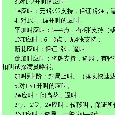
3.对1♡开叫的应叫。
1♠应叫：无4张♡支持，保证4张♠，
4. 对1♡、1♠开叫的应叫。
平加叫应叫：6—9点，有4张支持（
1NT应叫：6—9点，无4张支持；
新花应叫：保证5张，逼叫
跳加叫应叫：将牌支持，逼局，有轻
扣叫试探满贯略弱。
加叫到4阶：封局止叫。（落实快速
5.对1NT开叫的应叫。
2♣应叫：问高花，逼叫。
2♢、2♡、2♠应叫：转移叫，保证
2NT应叫：邀局，一般为8—9点。