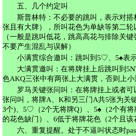
五、几个约定叫
斯普林特：不必要的跳叫，表示对搭
张且有大牌），所叫花色为单缺等第二轮
（一般是跳叫低花，跳高高花与排除关键
不要产生混乱与误解）
小满贯综合邀叫：跳叫到5♡、5♠表
大满贯邀叫：在将牌挂上后跳叫到5
色AKQ三张中有两张上大满贯，否则上小
罗马关键张问叫：在将牌挂上或者可
张问叫，将牌A、K和另三门A共5张为关键张
3个)、5♡（2个无将牌Q）、5♠（2个有
的花色缺门）、6低于将牌花色（2个且该
六、重复提醒。处于不逼叫状态时pa