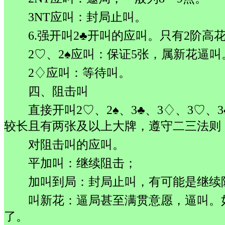
3NT应叫：封局止叫。
6.强开叫2♣开叫的应叫。只有2阶高
2♡、2♠应叫：保证5张，属新花逼叫
2♢应叫：等待叫。
四、阻击叫
直接开叫2♡、2♠、3♣、3♢、3♡、3
较长且有两张及以上大牌，遵守二三法则
对阻击叫的应叫。
平加叫：继续阻击；
加叫到局：封局止叫，有可能是继续
叫新花：逼局甚至满贯意愿，逼叫。
了。