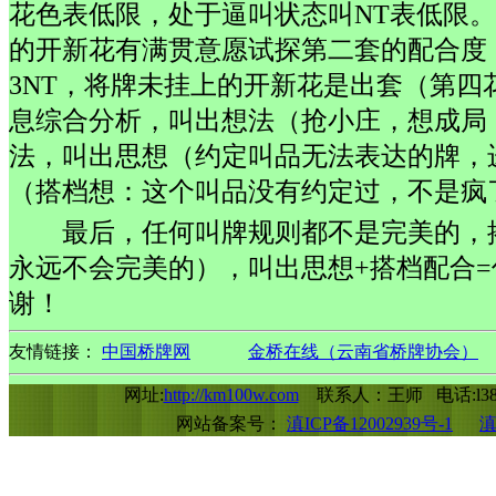
花色表低限，处于逼叫状态叫NT表低限
的开新花有满贯意愿试探第二套的配合度
3NT，将牌未挂上的开新花是出套（第
息综合分析，叫出想法（抢小庄，想成局
法，叫出思想（约定叫品无法表达的牌，
（搭档想：这个叫品没有约定过，不是疯
最后，任何叫牌规则都不是完美的，
永远不会完美的），叫出思想+搭档配合
谢！
友情链接：
中国桥牌网
金桥在线（云南省桥牌协会）
网址:
http://km100w.com
联系人：王师 电话:l388
网站备案号：
滇ICP备12002939号-1
滇