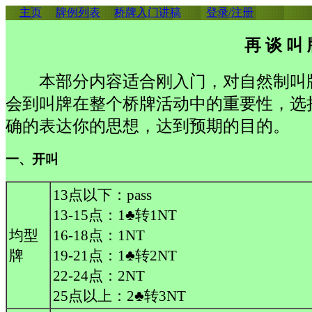
主页
牌例列表
桥牌入门讲稿
登录/注册
再 谈 叫
本部分内容适合刚入门，对自然制叫
会到叫牌在整个桥牌活动中的重要性，选
确的表达你的思想，达到预期的目的。
一、开叫
13点以下：pass
13-15点：1♣转1NT
均型
16-18点：1NT
牌
19-21点：1♣转2NT
22-24点：2NT
25点以上：2♣转3NT