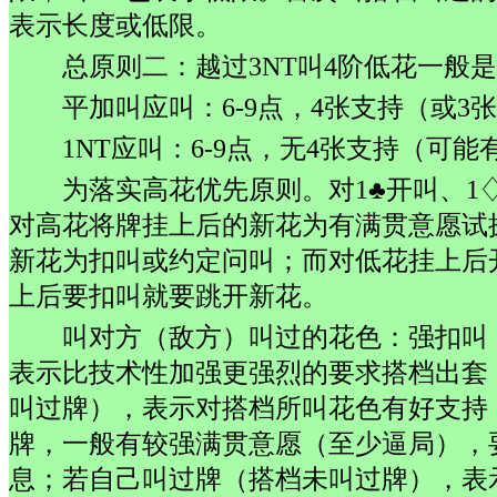
表示长度或低限。
总原则二：越过3NT叫4阶低花一般
平加叫应叫：6-9点，4张支持（或3
1NT应叫：6-9点，无4张支持（可能
为落实高花优先原则。对1♣开叫、1♢
对高花将牌挂上后的新花为有满贯意愿试
新花为扣叫或约定问叫；而对低花挂上后
上后要扣叫就要跳开新花。
叫对方（敌方）叫过的花色：强扣叫
表示比技术性加强更强烈的要求搭档出套
叫过牌），表示对搭档所叫花色有好支持
牌，一般有较强满贯意愿（至少逼局），
息；若自己叫过牌（搭档未叫过牌），表