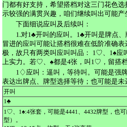
门都有好支持，希望搭档对这三门花色选
示较强的满贯兴趣，咱们继续叫出可能产
下面细说应叫及后续叫：
1.对1♣开叫的应叫。1♣开叫是牌
冒进的应叫可能让搭档很难在低阶准确表
极，故只有两类叫应叫叫品： 1♡、1♠
上实力。若♡、♠都是4张，叫1♡，留搭档
1♢应叫：逼叫，等待叫。可能是强
表达出牌点、牌型选择等待；也可能是未
开叫
1♣
1♡、1♠:4张套，可能是4441、4432牌型，也可
型）。