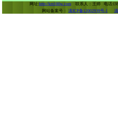
网址:
http://km100w.com
联系人：王师 电话:l388
网站备案号：
滇ICP备12002939号-1
滇