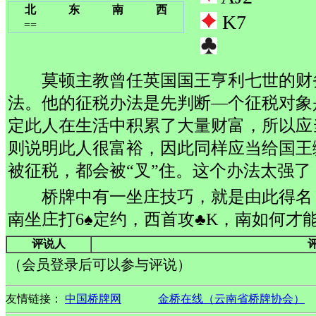
北
东
南
西
K7
==
莫顿主教曾任英国国王亨利七世的财
法。他的征税办法是先判断—个征税对象
定此人在生活中积累了大量财富，所以应
则说明此人很富裕，因此同样应当给国王
被征税，都会被“叉”住。这个办法太强了
桥牌中有一坐庄技巧，就是由此得名
南坐庄打6♠定约，西首攻♣K，南如何才
评说人
（会员登录后可以参与评说）
友情链接：
中国桥牌网
金桥在线（云南省桥牌协会）