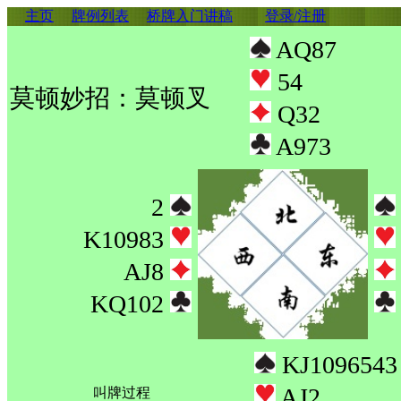
主页
牌例列表
桥牌入门讲稿
登录/注册
AQ87
54
莫顿妙招：莫顿叉
Q32
A973
2
K10983
AJ8
KQ102
KJ1096543
AJ2
叫牌过程