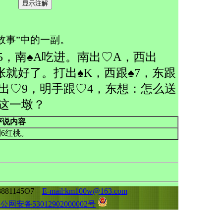
牌故事”中的一副。
5，南♠A吃进。南出♡A，西出
张就好了。打出♠K，西跟♠7，东跟
出♡9，明手跟♡4，东想：怎么送
这一墩？
评说内容
6红桃。
81145O7
E-mail:km100w@163.com
公网安备53012902000002号