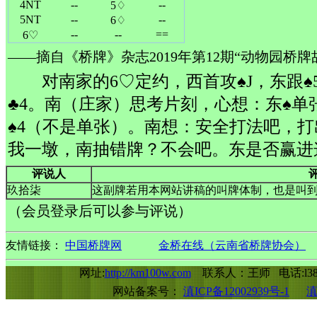
4NT
--
--
5♢
5NT
--
--
6♢
--
--
==
6♡
——摘自《桥牌》杂志2019年第12期“动物园桥
对南家的6♡定约，西首攻♠J，东跟♠
♣4。南（庄家）思考片刻，心想：东♠单
♠4（不是单张）。南想：安全打法吧，打
我一墩，南抽错牌？不会吧。东是否赢进
评说人
玖拾柒
这副牌若用本网站讲稿的叫牌体制，也是叫到
（会员登录后可以参与评说）
友情链接：
中国桥牌网
金桥在线（云南省桥牌协会）
网址:
http://km100w.com
联系人：王师 电话:l388
网站备案号：
滇ICP备12002939号-1
滇