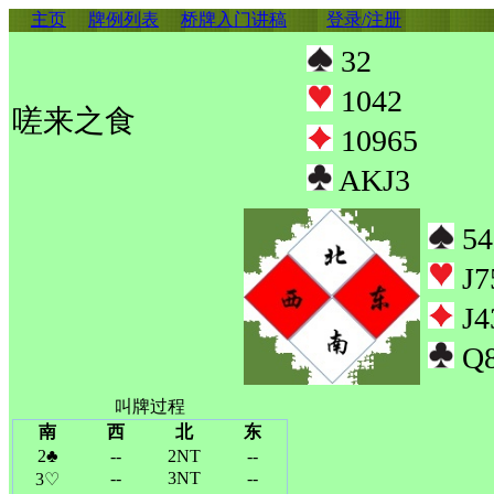
主页
牌例列表
桥牌入门讲稿
登录/注册
32
1042
嗟来之食
10965
AKJ3
54
J7
J4
Q8
叫牌过程
南
西
北
东
2♣
--
2NT
--
--
3NT
--
3♡